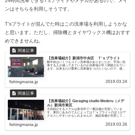
24時間洗車できるT’sブライトやメデルがあるので、メイ
ンはそちらを利用しそうです。
T’sブライトが混んでた時はこの洗車場を利用しようかな
と思います。ただし、掃除機とタイヤワックス機はおすす
めできませんね。
【洗車場紹介】新潟市中央区 Ｔ‘ｓブライト
数年前はいくつもコイン洗車場がありましたが、手洗い洗
車する人が減ってきているのか洗車場が年々閉鎖されてい
ます。出来るだけ愛車に洗車傷をつけたくないので、個人
的には残してもらいたいところ。このサイトを見て一人で
も多くの人が訪れ洗車場が存続でき...
2019.03.24
fishingmania.jp
【洗車場紹介】Garaging studio Mederu（メデ
ル）新潟市東区
今回紹介するメデルは新潟市で一番設備が充実していま
す。東区にあるので人によってはＴ‘ｓブライトのほうがア
クセスしやすいかもしれませんが、施設装備が充実してい
て少し遠くても行く価値のあるおすすめの洗車場です。メ
デルはなんと屋根付き洗車場で、足...
2019.03.26
fishingmania.jp