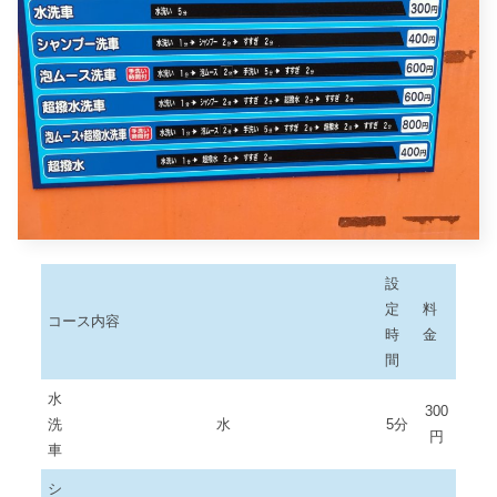
設
定
料
コース内容
時
金
間
水
300
洗
水
5分
円
車
シ