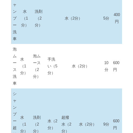
ャ
ン
水
洗剤
400
プ
（1
（2
水（2分）
5分
円
ー
分）
分）
洗
車
泡
ム
泡ム
水
手洗
ー
ース
10
600
（1
い（5
水（2分）
ス
（2
分
円
分）
分）
洗
分）
車
シ
ャ
ン
プ
水
洗剤
超撥
ー
水（2
600
（1
（2
水（2
水（2分）
9分
超
分）
円
分）
分）
分）