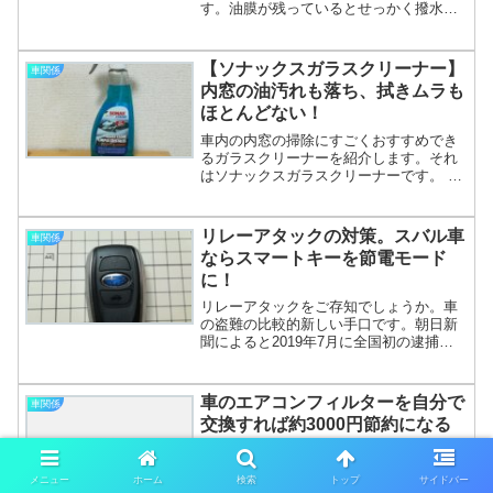
す。油膜が残っているとせっかく撥水処
理をしたのに、定着がわるく撥水コート
が長続きしないことになってしまうから
です。油膜除去剤はキイロビンなど様々
【ソナックスガラスクリーナー】
車関係
な物が発売されており、数...
内窓の油汚れも落ち、拭きムラも
ほとんどない！
車内の内窓の掃除にすごくおすすめでき
るガラスクリーナーを紹介します。それ
はソナックスガラスクリーナーです。 ガ
ラスクリーナは様々な種類が発売されて
いて、何種類か使ってみましたが、正直
満足できるものは少なかったです。拭き
リレーアタックの対策。スバル車
車関係
ムラが残ったり、しつこ...
ならスマートキーを節電モード
に！
リレーアタックをご存知でしょうか。車
の盗難の比較的新しい手口です。朝日新
聞によると2019年7月に全国初の逮捕者
がでました。 リレーアタックはスマート
キーから出る微弱な電波を利用していま
す。 スマートキーの普及が進んでいるこ
車のエアコンフィルターを自分で
車関係
とから、今後増え...
交換すれば約3000円節約になる
ぞ
家庭用のエアコンと同様に車のエアコン
メニュー
ホーム
検索
トップ
サイドバー
にもフィルターが付いています。車のエ