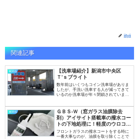
iityii
関連記事
【洗車場紹介】新潟市中央区
車関係
Ｔ‘ｓブライト
数年前はいくつもコイン洗車場がありま
したが、手洗い洗車する人が減ってきて
いるのか洗車場が年々閉鎖されていま
す。出来るだけ愛車に洗車傷をつけたく
ないので、個人的には残してもらいたい
ところ。このサイトを見て一人でも多く
ＧＢＳ-Ｗ（窓ガラス油膜除去
車関係
の人が訪れ洗車場が存続でき...
剤）アイサイト搭載車の撥水コー
トの下地処理に！軽度のウロコも
とれる。
フロントガラスの撥水コートをする時に
一番大事なのが、油膜を取り除くことで