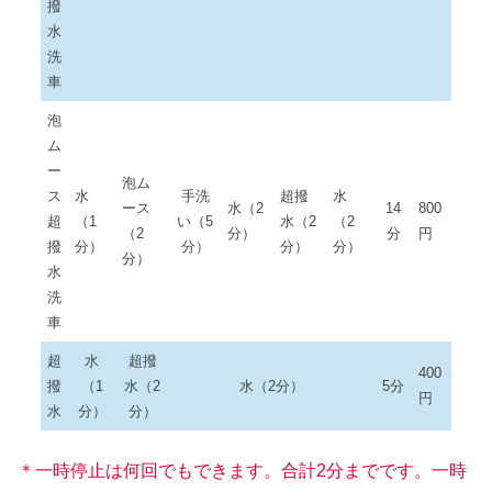
撥
水
洗
車
泡
ム
ー
泡ム
ス
水
手洗
超撥
水
ース
水（2
14
800
超
（1
い（5
水（2
（2
（2
分）
分
円
撥
分）
分）
分）
分）
分）
水
洗
車
超
水
超撥
400
撥
（1
水（2
水（2分）
5分
円
水
分）
分）
＊一時停止は何回でもできます。合計2分までです。一時