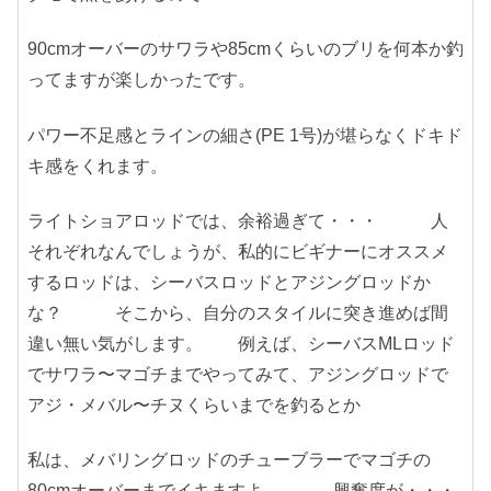
90cmオーバーのサワラや85cmくらいのブリを何本か釣
ってますが楽しかったです。
パワー不足感とラインの細さ(PE 1号)が堪らなくドキド
キ感をくれます。
ライトショアロッドでは、余裕過ぎて・・・ 人
それぞれなんでしょうが、私的にビギナーにオススメ
するロッドは、シーバスロッドとアジングロッドか
な？ そこから、自分のスタイルに突き進めば間
違い無い気がします。 例えば、シーバスMLロッド
でサワラ〜マゴチまでやってみて、アジングロッドで
アジ・メバル〜チヌくらいまでを釣るとか
私は、メバリングロッドのチューブラーでマゴチの
80cmオーバーまでイキますよ。 興奮度が・・・