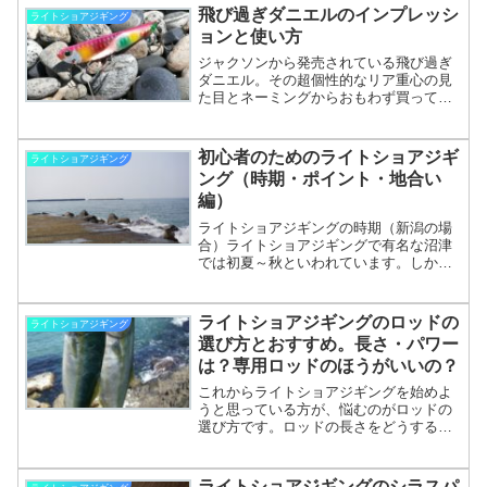
が鋭い魚にはシャンクが長いフックを選
飛び過ぎダニエルのインプレッシ
ライトショアジギング
んでみたり。車で言うマニ...
ョンと使い方
ジャクソンから発売されている飛び過ぎ
ダニエル。その超個性的なリア重心の見
た目とネーミングからおもわず買ってし
まった。私が購入したのは売れ筋であろ
う30ｇです。すでに持っているかたはク
セがあるジグで使い方に難があると思わ
初心者のためのライトショアジギ
ライトショアジギング
れる方もいるかもしれま...
ング（時期・ポイント・地合い
編）
ライトショアジギングの時期（新潟の場
合）ライトショアジギングで有名な沼津
では初夏～秋といわれています。しか
し、私の住む新潟では3月にサゴシがやっ
てきて、5月頃になるとサゴシが少なくな
りイナダが釣れだします。東港のボート
ライトショアジギングのロッドの
ライトショアジギング
サワラは有名ですし、釣...
選び方とおすすめ。長さ・パワー
は？専用ロッドのほうがいいの？
これからライトショアジギングを始めよ
うと思っている方が、悩むのがロッドの
選び方です。ロッドの長さをどうする
か？ロッドのパワーは？専用ロッドかシ
ーバスロッドにするのか？私自身、ライ
トショアジギングを始めて6年になりま
ライトショアジギングのシラスパ