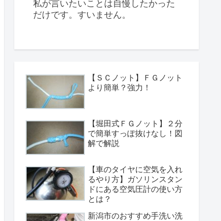
私が言いたいことは自慢したかった
だけです。すいません。
【ＳＣノット】ＦＧノット
より簡単？強力！
【堀田式ＦＧノット】２分
で簡単すっぽ抜けなし！図
解で解説
【車のタイヤに空気を入れ
るやり方】ガソリンスタン
ドにある空気圧計の使い方
とは？
新潟市のおすすめ手洗い洗